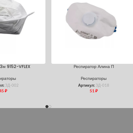
 3м 9152-VFLEX
Респиратор Алина П
ираторы
Респираторы
ул:
ЗД-002
Артикул:
ЗД-018
45
₽
51
₽