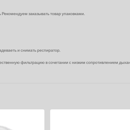
ь Рекомендуем заказывать товар упаковками.
деваеть и снимать респиратор.
ественную фильтрацию в сочетании с низким сопротивлением дыха