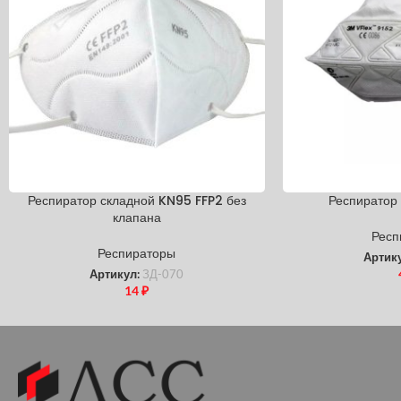
Респиратор складной KN95 FFP2 без
Респиратор
клапана
Респ
Респираторы
Артик
Артикул:
ЗД-070
14
₽