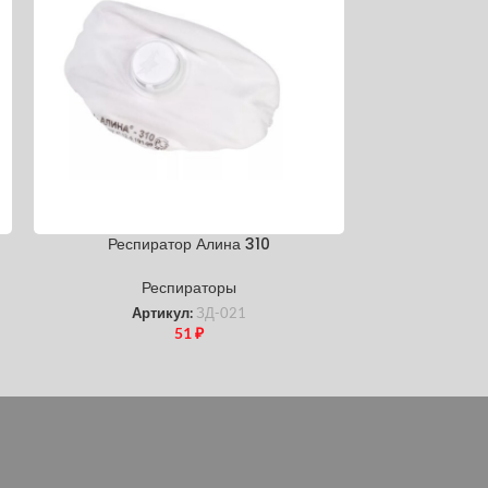
Респиратор Алина 310
Респ
Респираторы
Р
Артикул:
ЗД-021
Ар
51
₽