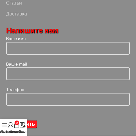
Статьи
Доставка
Напишите нам
Ваше имя
Ваш e-mail
Телефон
0
вая панель
Мой аккаунт
Корзина
Блог