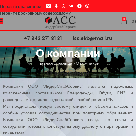
Перейти к навигации
Перейти к основному содержимому
0
0
+7 343 271 81 31
lss.ekb@mail.ru
О компании
Главная страница
»
О компании
О компании
Компания ООО "ЛидерСнабСервис" является надежным,
комплексным поставщиком Спецодежды, Обуви, СИЗ и
расходных материалов с доставкой в любой регион РФ.
Мы предлагаем гибкую систему скидок от объема заказов и
особые условия сотрудничества при повторных обращениях.
Компания ООО «ЛидерСнабСервис» всегда на связи и
сотрудники готовы к конструктивному диалогу с партнерами и
клиентами!