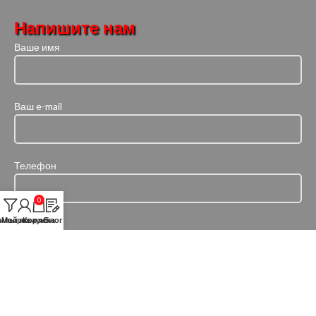
Напишите нам
Ваше имя
Ваш e-mail
Телефон
0
ильтры
Мой аккаунт
Корзина
Блог
©
ООО ЛидерСнабСервис
2026 г.