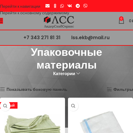
Перейти к навигации
Перейти к основному содержимому
0
0
+7 343 271 81 31
lss.ekb@mail.ru
Упаковочные
материалы
Категории
Главная страница
»
Упаковочные материалы
Показаны все (3)
Показывать боковую панель
Фильтры
НОВЫЙ