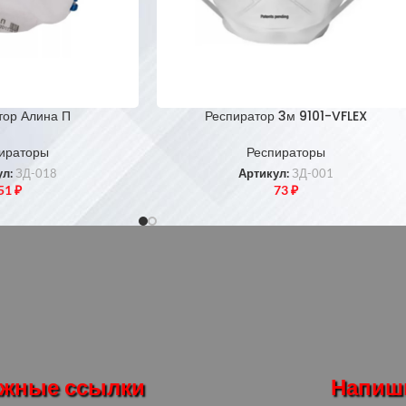
тор Алина П
Респиратор 3м 9101-VFLEX
ираторы
Респираторы
ул:
ЗД-018
Артикул:
ЗД-001
51
₽
73
₽
жные ссылки
Напиш