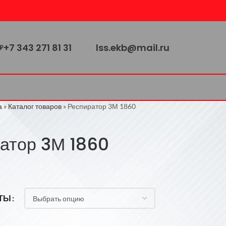
+7 343 271 81 31
lss.ekb@mail.ru
₽
а
»
Каталог товаров
»
Респиратор 3М 1860
атор 3М 1860
ТЫ