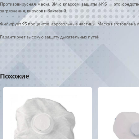
Противовирусная маска 3М с классом защиты N95 — это средство
загрязнения, вирусов и бактерий.
Фильтрует 95 процентов. аэрозольные частицы. Маска изготовлена
Гарантирует высокую защиту дыхательных путей.
Похожие