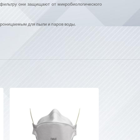
я фильтру они защищают от микробиологического
епроницаемым для пыли и паров воды.