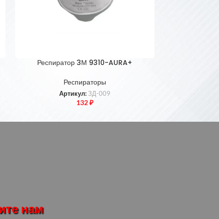
Респиратор 3М 9310-AURA+
Респи
Респираторы
Р
Артикул:
ЗД-009
Ар
132
₽
ите нам