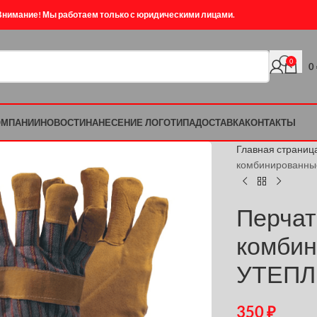
Внимание! Мы работаем только с юридическими лицами.
0
0
ОМПАНИИ
НОВОСТИ
НАНЕСЕНИЕ ЛОГОТИПА
ДОСТАВКА
КОНТАКТЫ
Главная страниц
комбинированн
Перчат
комби
УТЕП
350
₽