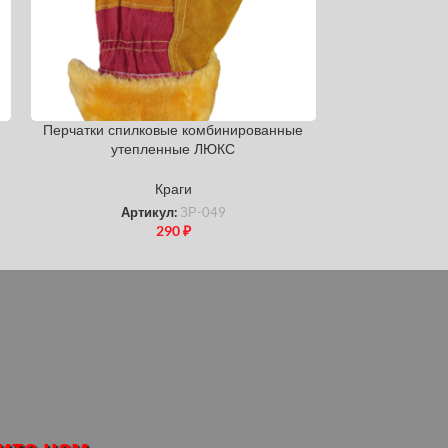
Перчатки спилковые комбинированные
Краги спилковы
утепленные ЛЮКС
УТ
Краги
Артикул:
ЗР-049
Ар
290
₽