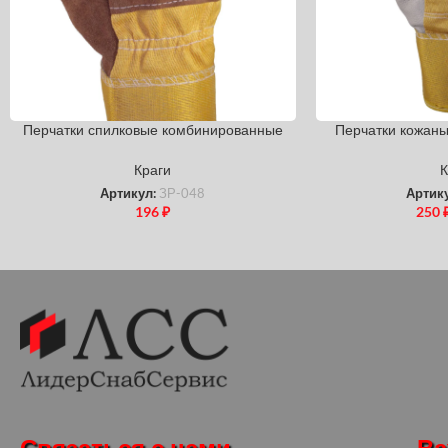
Перчатки спилковые комбинированные
Перчатки кожан
Краги
К
Артикул:
ЗР-048
Артик
196
₽
250