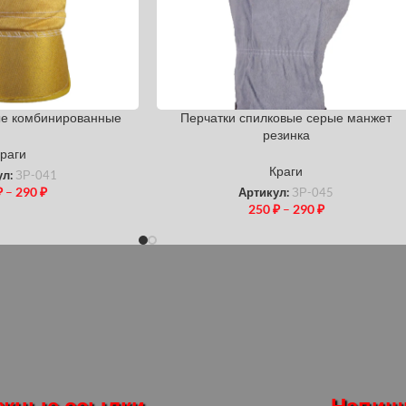
ые комбинированные
Перчатки спилковые серые манжет
резинка
раги
Краги
ул:
ЗР-041
₽
–
290
₽
Артикул:
ЗР-045
250
₽
–
290
₽