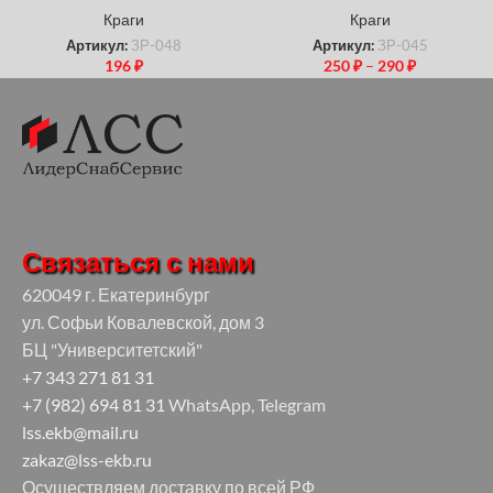
Краги
Краги
Артикул:
ЗР-048
Артикул:
ЗР-045
196
₽
250
₽
–
290
₽
Связаться с нами
620049 г. Екатеринбург
ул. Софьи Ковалевской, дом 3
БЦ "Университетский"
+7 343 271 81 31
+7 (982) 694 81 31
WhatsApp, Telegram
lss.ekb@mail.ru
zakaz@lss-ekb.ru
Осуществляем доставку по всей РФ