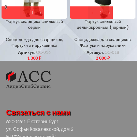
Фартук сварщика спилковый
Фартук спилковый
серый
цельнокроеный (черный)
Спецодежда для сварщиков
,
Спецодежда для сварщиков
,
Фартуки и нарукавники
Фартуки и нарукавники
Артикул:
ОС-016
Артикул:
ОС-018
1 300
₽
2 080
₽
Связаться с нами
620049 г. Екатеринбург
ул. Софьи Ковалевской, дом 3
БЦ "Университетский"