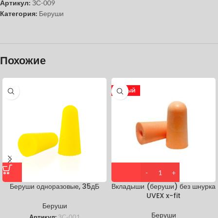
Артикул:
ЗС-009
Категория:
Беруши
Похожие
НОВЫЙ
Беруши одноразовые, 35дБ
Вкладыши (беруши) без шнурка
UVEX x-fit
Беруши
Беруши
Артикул:
ЗС-001