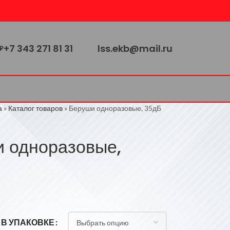
+7 343 271 81 31
lss.ekb@mail.ru
₽
а
»
Каталог товаров
»
Беруши одноразовые, 35дБ
 одноразовые,
 В УПАКОВКЕ