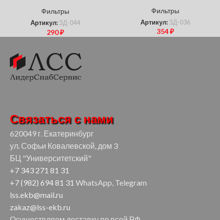
(УНИКС)
Фильтры
Фильтры
Артикул:
ЗД-036
Артикул:
ЗД-044
354
₽
290
₽
Связаться с нами
620049 г. Екатеринбург
ул. Софьи Ковалевской, дом 3
БЦ "Университетский"
+7 343 271 81 31
+7 (982) 694 81 31
WhatsApp, Telegram
lss.ekb@mail.ru
zakaz@lss-ekb.ru
Осуществляем доставку по всей РФ