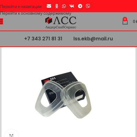
Перейти к навигации
Перейти к основному содержимому
0
0
+7 343 271 81 31
lss.ekb@mail.ru
Нажмите, чтобы увеличить