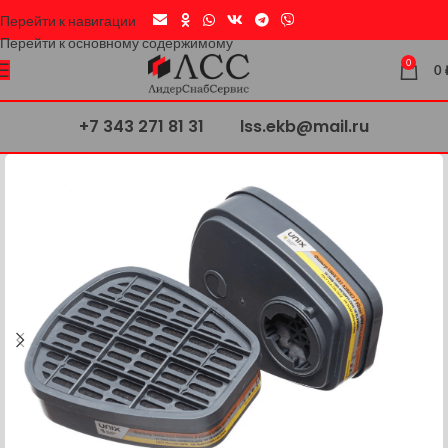
Перейти к навигации
Перейти к основному содержимому
0
0
+7 343 271 81 31
lss.ekb@mail.ru