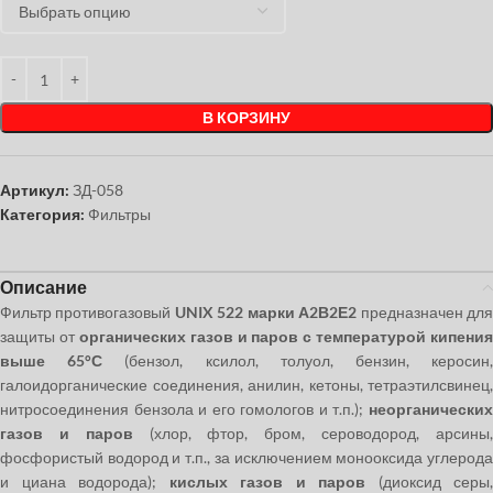
В КОРЗИНУ
Артикул:
ЗД-058
Категория:
Фильтры
Описание
Фильтр противогазовый
UNIX 522 марки А2В2Е2
предназначен дл
защиты от
органических газов и паров с температурой кипения
выше 65°С
(бензол, ксилол, толуол, бензин, керосин
галоидорганические соединения, анилин, кетоны, тетраэтилсвинец,
нитросоединения бензола и его гомологов и т.п.);
неорганических
газов и паров
(хлор, фтор, бром, сероводород, арсины
фосфористый водород и т.п., за исключением монооксида углерода
и циана водорода);
кислых газов и паров
(диоксид серы,