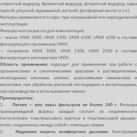
хлористый водород, бромистый водород, фтористый водород, пары
серной, уксусной, муравьиной, азотной, фосфорной кислот и т.п.).
Фильтры применяются в паре, при непрерывной или периодической
эксплуатации.
Фильтры используются для комплектации:
— масок UNIX 5000, UNIX 5100, UNIX 6100, UNIX 6200 в составе
фильтрующего противогаза UNIХ;
— полумасок UNIX 1000, UNIX 1100, UNIX 2100 в составе
фильтрующего респиратора UNIХ.
Область применения:
подходят для применения при работе 
органическими и синтетическими красками и растворителями,
эпоксидными смолами, клеями, агрессивными химикатами и
кислотами, при обработке растений пестицидами и инсектицидами,
при производстве и использовании чернил.
Преимущества:
1.
Легкие — вес пары фильтров не более 240 г.
Фильтр
трапециевидной формы; каждый состоит из снаряженного
поглотителем пластмассового корпуса и пластмассовой крышки-
сетки, соединенных между собой с помощью сварки.
2.
Надежная защита, комфортное дыхание.
Конструкция