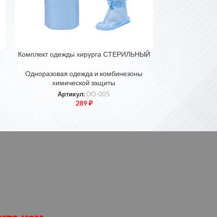
Комплект одежды хирурга СТЕРИЛЬНЫЙ
Защитный ком
Одноразовая одежда и комбинезоны
Одноразовая
химической защиты
хими
Артикул:
ОО-005
Арт
289
₽