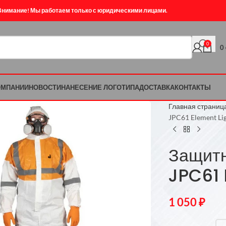
Внимание! Мы работаем только с юридическими лицами.
0
0
ОМПАНИИ
НОВОСТИ
НАНЕСЕНИЕ ЛОГОТИПА
ДОСТАВКА
КОНТАКТЫ
Главная страниц
JPC61 Element Li
Защит
JPC61 
1 050
₽