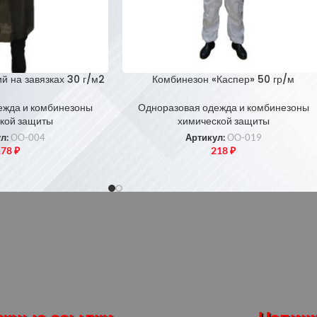
й на завязках 30 г/м2
Комбинезон «Каспер» 50 гр/м
ежда и комбинезоны
Одноразовая одежда и комбинезоны
кой защиты
химической защиты
ул:
ОО-004
Артикул:
ОО-019
178
₽
218
₽