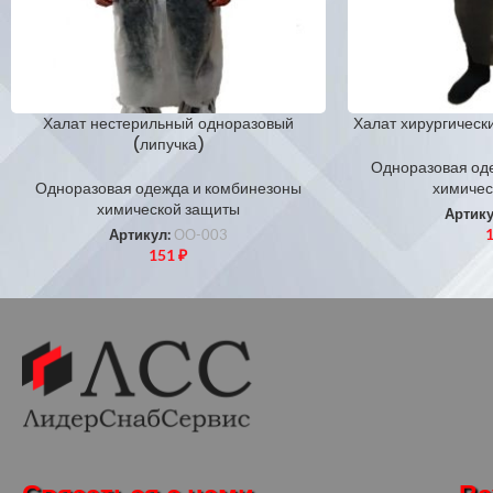
Халат нестерильный одноразовый
Халат хирургически
(липучка)
Одноразовая од
Одноразовая одежда и комбинезоны
химичес
химической защиты
Артик
Артикул:
ОО-003
151
₽