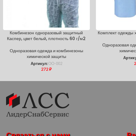
Комбинезон одноразовый защитный
Комплект одежды
Каспер, цвет белый, плотность 60 г/м2
Одноразовая од
Одноразовая одежда и комбинезоны
химичес
химической защиты
Артик
Артикул:
ОО-002
272
₽
Связаться с нами
Ва