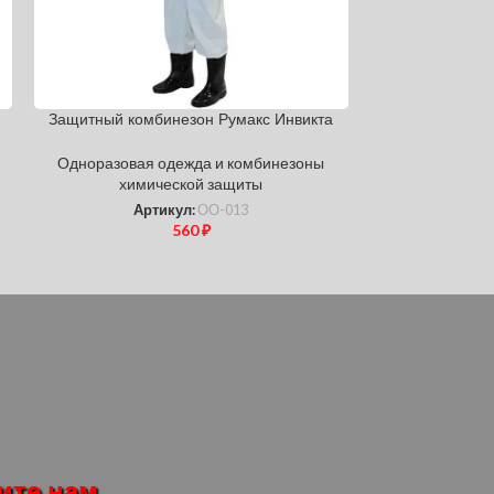
Защитный комбинезон Румакс Инвикта
Комбинезон «Та
Одноразовая одежда и комбинезоны
Одноразовая
химической защиты
хими
Артикул:
ОО-013
Ар
560
₽
ите нам