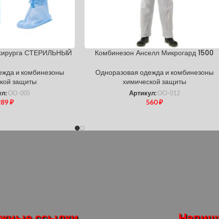
 хирурга СТЕРИЛЬНЫЙ
Комбинезон Анселл Микрогард 1500
ежда и комбинезоны
Одноразовая одежда и комбинезоны
кой защиты
химической защиты
ул:
ОО-005
Артикул:
ОО-012
289
₽
560
₽
жные ссылки
Напиш