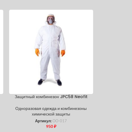
Защитный комбинезон JPC58 Neofit
Защитный комби
Одноразовая одежда и комбинезоны
Одноразовая
химической защиты
хими
Артикул:
ОО-017
Арт
950
₽