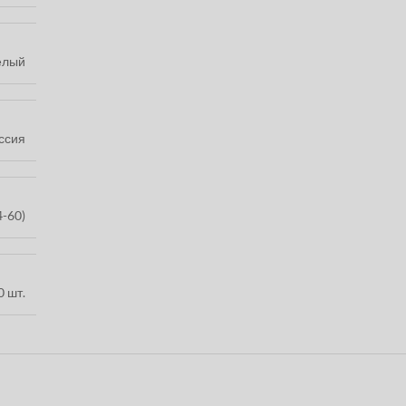
елый
ссия
4-60)
0 шт.