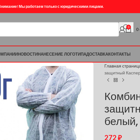
Внимание! Мы работаем только с юридическими лицами.
0
0
ОМПАНИИ
НОВОСТИ
НАНЕСЕНИЕ ЛОГОТИПА
ДОСТАВКА
КОНТАКТЫ
Главная страниц
защитный Каспер,
Комбин
защитн
белый,
272
₽