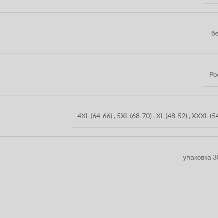
б
Ро
4XL (64-66)
,
5XL (68-70)
,
XL (48-52)
,
XXXL (5
упаковка 3