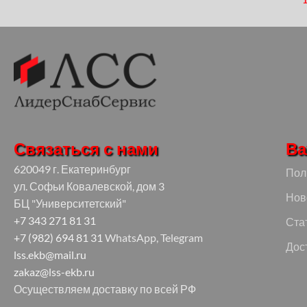
Связаться с нами
Ва
620049 г. Екатеринбург
Пол
ул. Софьи Ковалевской, дом 3
Нов
БЦ "Университетский"
+7 343 271 81 31
Ста
+7 (982) 694 81 31
WhatsApp, Telegram
Дос
lss.ekb@mail.ru
zakaz@lss-ekb.ru
Осуществляем доставку по всей РФ