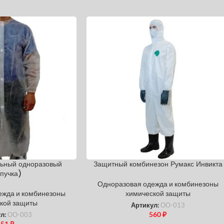
льный одноразовый
Защитный комбинезон Румакс Инвикта
пучка)
Одноразовая одежда и комбинезоны
ежда и комбинезоны
химической защиты
кой защиты
Артикул:
ОО-013
560
₽
ул:
ОО-003
151
₽