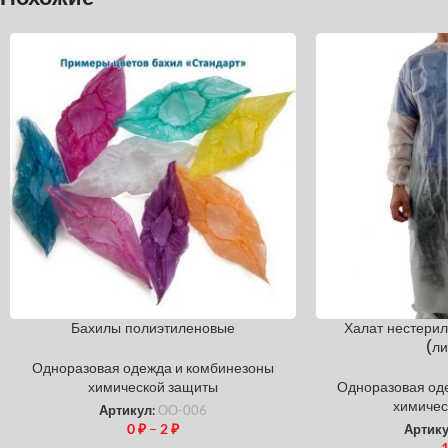
Бахилы полиэтиленовые
Халат нестери
(ли
Одноразовая одежда и комбинезоны
химической защиты
Одноразовая од
химичес
Артикул:
ОО-006
0
₽
–
2
₽
Артик