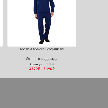
Костюм мужской софтшелл
Костюм Фла
Летняя спецодежда
Летн
Артикул:
СЛ-004
Ар
3 890
₽
–
5 190
₽