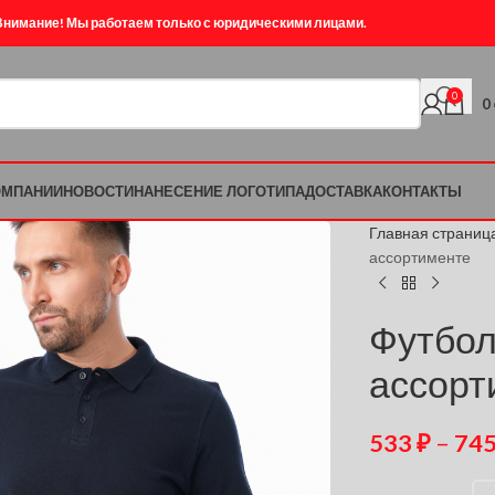
Внимание! Мы работаем только с юридическими лицами.
0
0
ОМПАНИИ
НОВОСТИ
НАНЕСЕНИЕ ЛОГОТИПА
ДОСТАВКА
КОНТАКТЫ
Главная страниц
ассортименте
Футбол
ассорт
533
₽
–
74