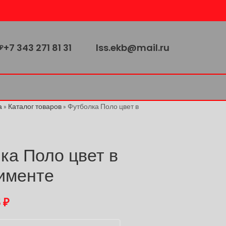
+7 343 271 81 31
lss.ekb@mail.ru
₽
а
»
Каталог товаров
»
Футболка Поло цвет в
ка Поло цвет в
именте
5
₽