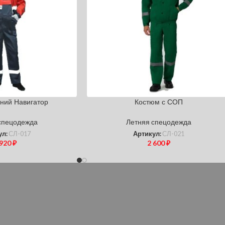
ний Навигатор
Костюм с СОП
спецодежда
Летняя спецодежда
ул:
СЛ-017
Артикул:
СЛ-021
 920
₽
2 600
₽