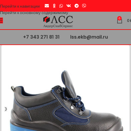
Перейти к навигации
Перейти к основному содержимому
0
0
+7 343 271 81 31
lss.ekb@mail.ru