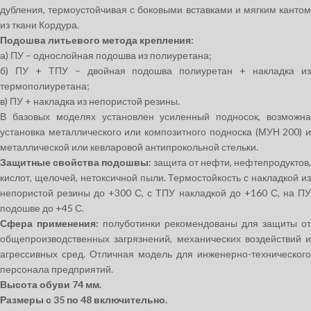
дубления, термоустойчивая с боковыми вставками и мягким кантом
из ткани Кордура.
Подошва литьевого метода крепления:
а) ПУ – однослойная подошва из полиуретана;
б) ПУ + ТПУ – двойная подошва полиуретан + накладка из
термополиуретана;
в) ПУ + накладка из непористой резины.
В базовых моделях установлен усиленный подносок, возможна
установка металлического или композитного подноска (МУН 200) и
металлической или кевларовой антипрокольной стельки.
Защитные свойства подошвы:
защита от нефти, нефтепродуктов,
кислот, щелочей, нетоксичной пыли. Термостойкость с накладкой из
непористой резины до +300 С, с ТПУ накладкой до +160 С, на ПУ
подошве до +45 С.
Сфера применения:
полуботинки рекомендованы для защиты от
общепроизводственных загрязнений, механических воздействий и
агрессивных сред. Отличная модель для инженерно-технического
персонала предприятий.
Высота обуви 74 мм.
Размеры с 35 по 48 включительно.