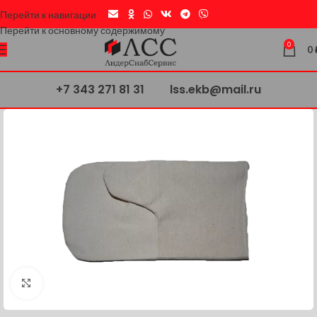
Перейти к навигации
Перейти к основному содержимому
0
0
+7 343 271 81 31
lss.ekb@mail.ru
Нажмите, чтобы увеличить