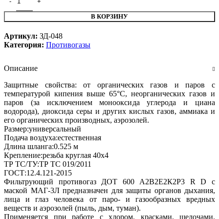
В КОРЗИНУ
Артикул:
ЗД-048
Категория:
Противогазы
Описание
Защитные свойства: от органических газов и паров с
температурой кипения выше 65°С, неорганических газов и
паров (за исключением монооксида углерода и циана
водорода), диоксида серы и других кислых газов, аммиака и
его органических производных, аэрозолей.
Размер:универсальный
Подача воздуха:естественная
Длина шланга:0.525 м
Крепление:резьба круглая 40х4
ТР ТС/ТУ:ТР ТС 019/2011
ГОСТ:12.4.121-2015
Фильтрующий противогаз ДОТ 600 A2B2E2К2P3 R D с
маской МАГ-3Л предназначен для защиты органов дыхания,
лица и глаз человека от паро- и газообразных вредных
веществ и аэрозолей (пыль, дым, туман).
Применяется при работе с хлором, красками, щелочами,