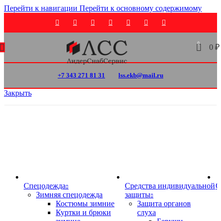
Перейти к навигации
Перейти к основному содержимому
0
0
₽
+7 343 271 81 31
lss.ekb@mail.ru
Закрыть
Спецодежда
Средства индивидуальной
О
Зимняя спецодежда
защиты
Костюмы зимние
Защита органов
Куртки и брюки
слуха