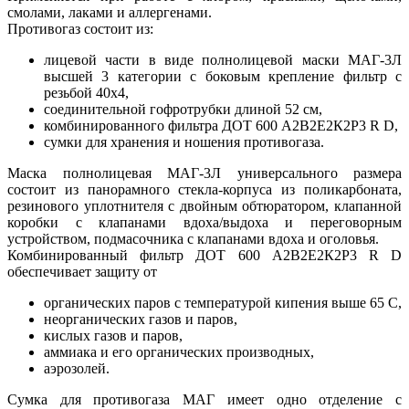
смолами, лаками и аллергенами.
Противогаз состоит из:
лицевой части в виде полнолицевой маски МАГ-3Л
высшей 3 категории с боковым крепление фильтр с
резьбой 40х4,
соединительной гофротрубки длиной 52 см,
комбинированного фильтра ДОТ 600 A2B2E2К2P3 R D,
сумки для хранения и ношения противогаза.
Маска полнолицевая МАГ-3Л универсального размера
состоит из панорамного стекла-корпуса из поликарбоната,
резинового уплотнителя с двойным обтюратором, клапанной
коробки с клапанами вдоха/выдоха и переговорным
устройством, подмасочника с клапанами вдоха и оголовья.
Комбинированный фильтр ДОТ 600 A2B2E2К2P3 R D
обеспечивает защиту от
органических паров с температурой кипения выше 65 С,
неорганических газов и паров,
кислых газов и паров,
аммиака и его органических производных,
аэрозолей.
Сумка для противогаза МАГ имеет одно отделение с