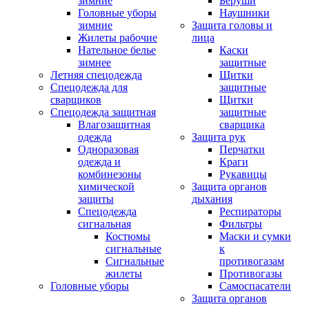
зимние
Беруши
Головные уборы
Наушники
зимние
Защита головы и
Жилеты рабочие
лица
Нательное белье
Каски
зимнее
защитные
Летняя спецодежда
Щитки
Спецодежда для
защитные
сварщиков
Щитки
Спецодежда защитная
защитные
Влагозащитная
сварщика
одежда
Защита рук
Одноразовая
Перчатки
одежда и
Краги
комбинезоны
Рукавицы
химической
Защита органов
защиты
дыхания
Спецодежда
Респираторы
сигнальная
Фильтры
Костюмы
Маски и сумки
сигнальные
к
Сигнальные
противогазам
жилеты
Противогазы
Головные уборы
Самоспасатели
Защита органов