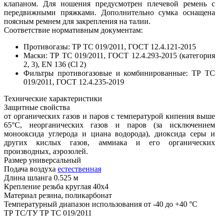
клапаном. Для ношения предусмотрен плечевой ремень с
передвижными пряжками. Дополнительно сумка оснащена
поясным ремнем для закрепления на талии.
Соответствие нормативным документам:
Противогазы: ТР ТС 019/2011, ГОСТ 12.4.121-2015
Маски: ТР ТС 019/2011, ГОСТ 12.4.293-2015 (категория
2, 3), EN 136 (Cl 2)
Фильтры противогазовые и комбинированные: ТР ТС
019/2011, ГОСТ 12.4.235-2019
Технические характеристики
Защитные свойства
от органических газов и паров с температурой кипения выше
65°С, неорганических газов и паров (за исключением
монооксида углерода и циана водорода), диоксида серы и
других кислых газов, аммиака и его органических
производных, аэрозолей.
Размер универсальный
Подача воздуха
естественная
Длина шланга 0.525 м
Крепление резьба круглая 40х4
Материал резина, поликарбонат
Температурный диапазон использования от -40 до +40 °С
ТР ТС/ТУ ТР ТС 019/2011