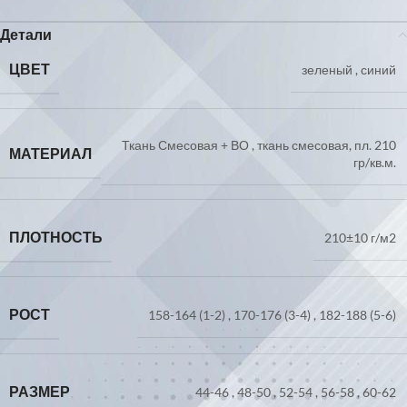
Детали
ЦВЕТ
зеленый
,
синий
Ткань Смесовая + ВО
,
ткань смесовая, пл. 210
МАТЕРИАЛ
гр/кв.м.
ПЛОТНОСТЬ
210±10 г/м2
РОСТ
158-164 (1-2)
,
170-176 (3-4)
,
182-188 (5-6)
РАЗМЕР
44-46
,
48-50
,
52-54
,
56-58
,
60-62