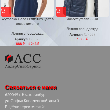
Футболка Поло Premium цвет в
Жилет утепленный
ассортименте
Летняя спецодежда
Летняя спецодежда
Артикул:
СЛ-029
1 355
₽
Артикул:
СЛ-025
888
₽
–
1 243
₽
Связаться с нами
620049 г. Екатеринбург
ул. Софьи Ковалевской, дом 3
БЦ "Университетский"