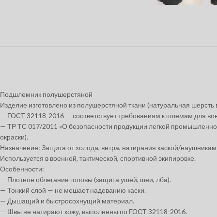
Подшлемник полушерстяной
Изделие изготовлено из полушерстяной ткани (натуральная шерсть в
— ГОСТ 32118-2016 — соответствует требованиям к шлемам для вое
— ТР ТС 017/2011 «О безопасности продукции легкой промышленност
окраски).
Назначение: Защита от холода, ветра, натирания каской/наушникам
Используется в военной, тактической, спортивной экипировке.
Особенности:
— Плотное облегание головы (защита ушей, шеи, лба).
— Тонкий слой — не мешает надеванию каски.
— Дышащий и быстросохнущий материал.
— Швы не натирают кожу, выполнены по ГОСТ 32118-2016.