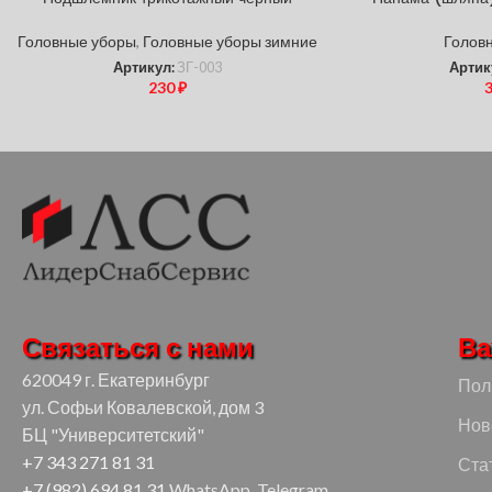
Головные уборы
,
Головные уборы зимние
Голов
Артикул:
ЗГ-003
Артик
230
₽
Связаться с нами
Ва
620049 г. Екатеринбург
Пол
ул. Софьи Ковалевской, дом 3
Нов
БЦ "Университетский"
+7 343 271 81 31
Ста
+7 (982) 694 81 31
WhatsApp, Telegram