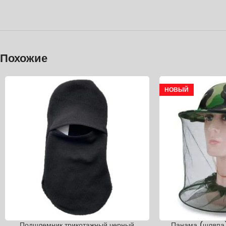
Похожие
НОВЫЙ
Подшлемник трикотажный черный
Панама (шляпа)