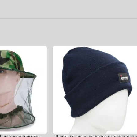
 противомоскитная
Шапка вязаная на флисе с утеплителе