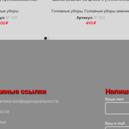
ные уборы
Головные уборы
,
Головные уборы зимни
ул:
ЗГ-029
Артикул:
ЗГ-001
300
₽
490
₽
жные ссылки
Напиш
Ваше имя
итика конфиденциальности
ости
тьи
Ваш e-mail