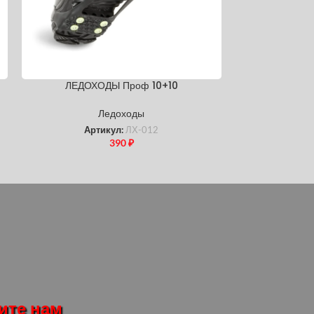
ЛЕДОХОДЫ Проф 10+10
ЛЕДОХОД
искр
Ледоходы
Артикул:
ЛХ-012
390
₽
Арт
ите нам