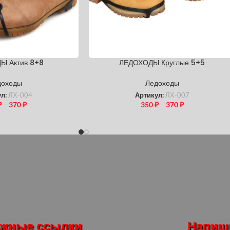
Ы Актив 8+8
ЛЕДОХОДЫ Круглые 5+5
доходы
Ледоходы
ул:
ЛХ-004
Артикул:
ЛХ-007
₽
–
370
₽
350
₽
–
370
₽
жные ссылки
Напиш