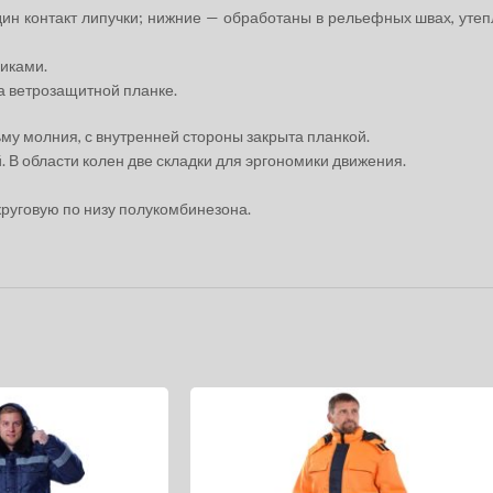
дин контакт липучки; нижние — обработаны в рельефных швах, уте
иками.
а ветрозащитной планке.
му молния, с внутренней стороны закрыта планкой.
 В области колен две складки для эргономики движения.
вкруговую по низу полукомбинезона.