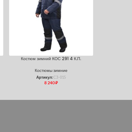
Костюм зимний КОС 291 4 К.П.
Костюм 
Костюмы зимние
Кос
Артикул:
СЗ-015
Ар
8 240
₽