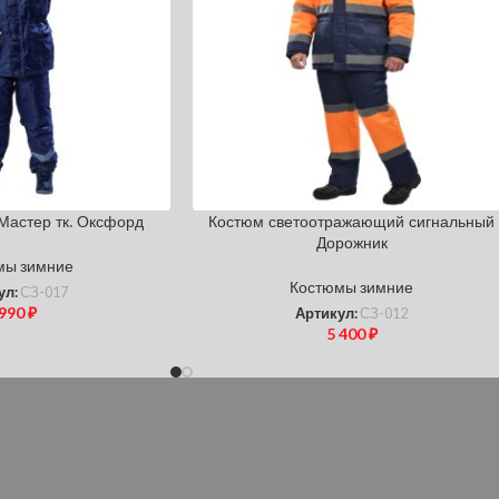
Мастер тк. Оксфорд
Костюм светоотражающий сигнальный
Дорожник
мы зимние
Костюмы зимние
ул:
СЗ-017
 990
₽
Артикул:
СЗ-012
5 400
₽