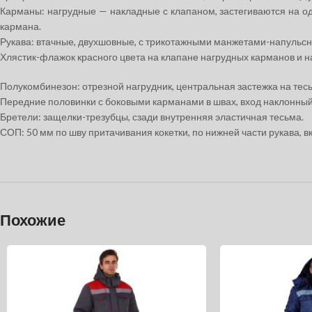
Карманы: нагрудные — накладные с клапаном, застегиваются на о
кармана.
Рукава: втачные, двухшовные, с трикотажными манжетами-напульсн
Хлястик-флажок красного цвета на клапане нагрудных карманов и н
Полукомбинезон: отрезной нагрудник, центральная застежка на тесь
Передние половинки с боковыми карманами в швах, вход наклонный.
Бретели: защелки-трезубцы, сзади внутренняя эластичная тесьма.
СОП: 50 мм по шву притачивания кокетки, по нижней части рукава, 
Похожие